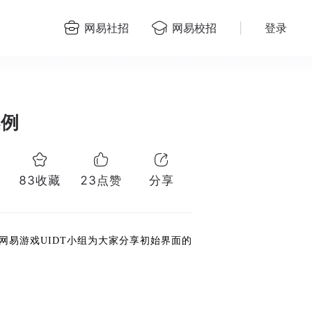
网易社招
网易校招
|
登录
案例
83
收藏
23
点赞
分享
易游戏UIDT小组为大家分享初始界面的