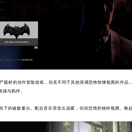
日丧尸题材的动作冒险游戏，但其不同于其他强调恐怖惊悚氛围的作品
情感与羁绊。
光下的破败窗台。配合音乐营造出温暖，但却悲情的独特氛围。唤