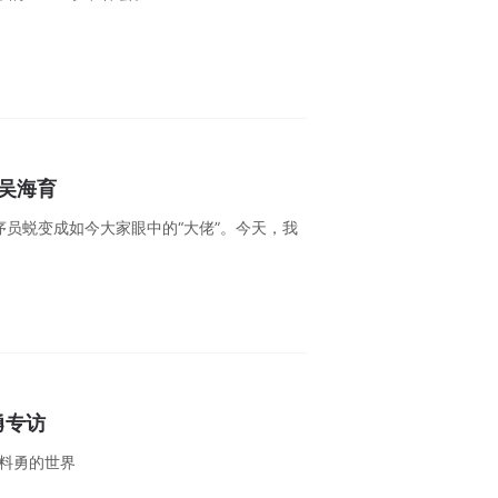
裁吴海育
序员蜕变成如今大家眼中的“大佬”。今天，我
勇专访
料勇的世界