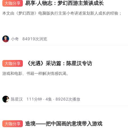
易享·人物志：梦幻西游主策谈成长
大咖分享
本文由《梦幻西游》电脑版执行主策小奇讲述策划新人成长的经验；
小奇
84919
次浏览
《光遇》采访篇：陈星汉专访
大咖分享
游戏和电影、书籍一样解决情感饥渴。
陈星汉
111分钟
4集
89262次播放
造境——把中国画的意境带入游戏
大咖分享